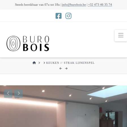
Steeds bereikbaar van 07u tot 18u |
info@burobois.be
|
+32 473 46 35 74
N
HOME
KEUKEN // STRAK LIJNENSPEL